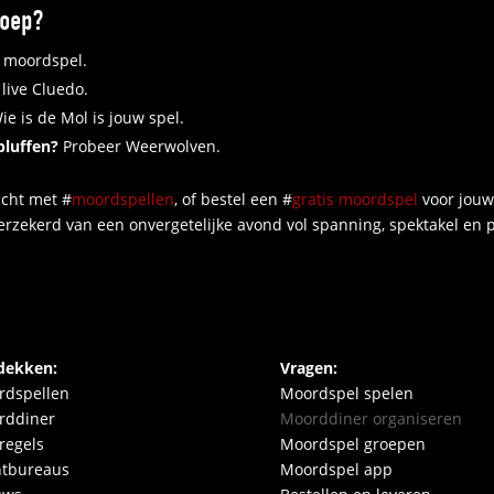
roep?
 moordspel.
live Cluedo.
e is de Mol is jouw spel.
bluffen?
Probeer Weerwolven.
icht met #
moordspellen
, of bestel een #
gratis moordspel
voor jouw
erzekerd van een onvergetelijke avond vol spanning, spektakel en p
dekken:
Vragen:
rdspellen
Moordspel spelen
rddiner
Moorddiner organiseren
regels
Moordspel groepen
ntbureaus
Moordspel app