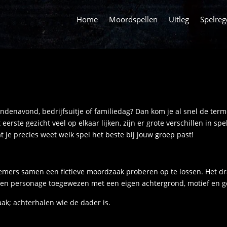
Home
Moordspellen
Uitleg
Spelreg
endenavond, bedrijfsuitje of familiedag? Dan kom je al snel de ter
rste gezicht veel op elkaar lijken, zijn er grote verschillen in sp
at je precies weet welk spel het beste bij jouw groep past!
emers samen een fictieve moordzaak proberen op te lossen. Het dr
t een personage toegewezen met een eigen achtergrond, motief en 
aak; achterhalen wie de dader is.