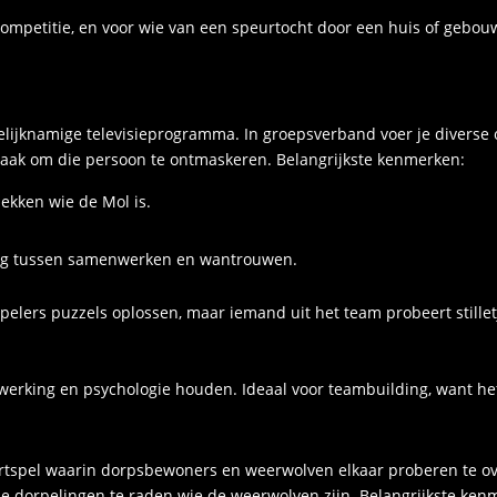
 competitie, en voor wie van een speurtocht door een huis of gebouw
 gelijknamige televisieprogramma. In groepsverband voer je divers
taak om die persoon te ontmaskeren. Belangrijkste kenmerken:
dekken wie de Mol is.
ng tussen samenwerken en wantrouwen.
pelers puzzels oplossen, maar iemand uit het team probeert stilletj
nwerking en psychologie houden. Ideaal voor teambuilding, want h
tspel waarin dorpsbewoners en weerwolven elkaar proberen te ov
e dorpelingen te raden wie de weerwolven zijn. Belangrijkste ken