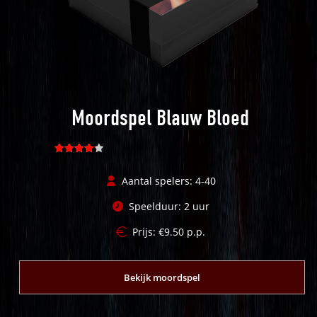
Moordspel Blauw Bloed
Gewaarde
erd
4.19
Aantal spelers: 4-40
uit 5
Speelduur: 2 uur
Prijs:
€
9.50
p.p.
Bekijk moordspel