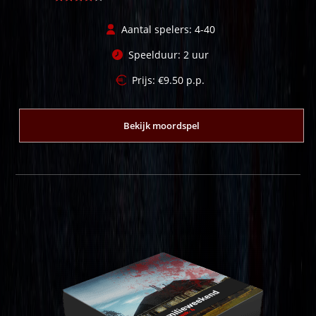
Gewaardee
rd
4.31
Aantal spelers: 4-40
uit 5
Speelduur: 2 uur
Prijs:
€
9.50
p.p.
Bekijk moordspel