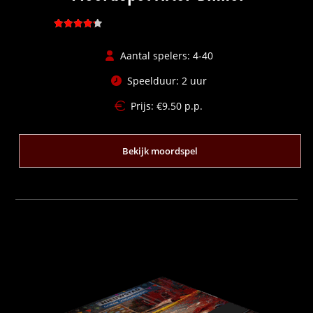
Gewaardee
rd
4.31
Aantal spelers: 4-40
uit 5
Speelduur: 2 uur
Prijs:
€
9.50
p.p.
Bekijk moordspel