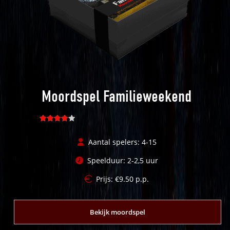
Moordspel Familieweekend
Gewaarde
erd
4.10
Aantal spelers: 4-15
uit 5
Speelduur: 2-2,5 uur
Prijs:
€
9.50
p.p.
Bekijk moordspel