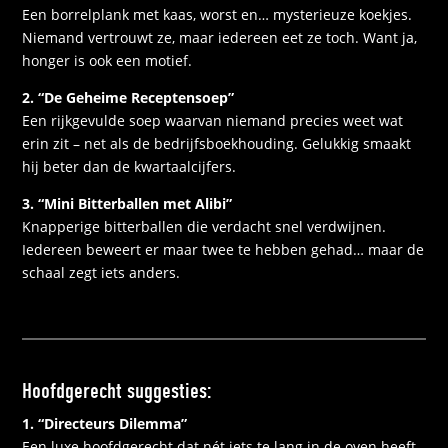
Een borrelplank met kaas, worst en… mysterieuze koekjes.
Niemand vertrouwt ze, maar iedereen eet ze toch. Want ja,
honger is ook een motief.
2. “De Geheime Receptensoep”
Een rijkgevulde soep waarvan niemand precies weet wat
erin zit – net als de bedrijfsboekhouding. Gelukkig smaakt
hij beter dan de kwartaalcijfers.
3. “Mini Bitterballen met Alibi”
Knapperige bitterballen die verdacht snel verdwijnen.
Iedereen beweert er maar twee te hebben gehad… maar de
schaal zegt iets anders.
Hoofdgerecht suggesties:
1. “Directeurs Dilemma”
Een luxe hoofdgerecht dat nét iets te lang in de oven heeft