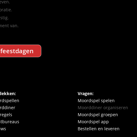
even.
ratie.
stig.
ment van.
 feestdagen
dekken:
Vragen:
rdspellen
Moordspel spelen
rddiner
Moorddiner organiseren
regels
Moordspel groepen
ntbureaus
Moordspel app
uws
Bestellen en leveren