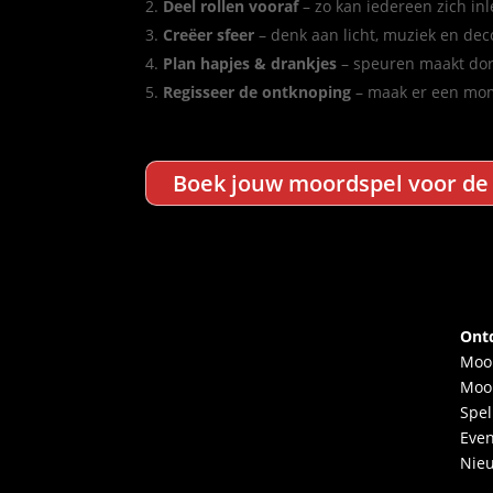
Deel rollen vooraf
– zo kan iedereen zich inl
Creëer sfeer
– denk aan licht, muziek en deco
Plan hapjes & drankjes
– speuren maakt dor
Regisseer de ontknoping
– maak er een mo
Boek jouw moordspel voor de
Ont
Moo
Moo
Spel
Eve
Nie