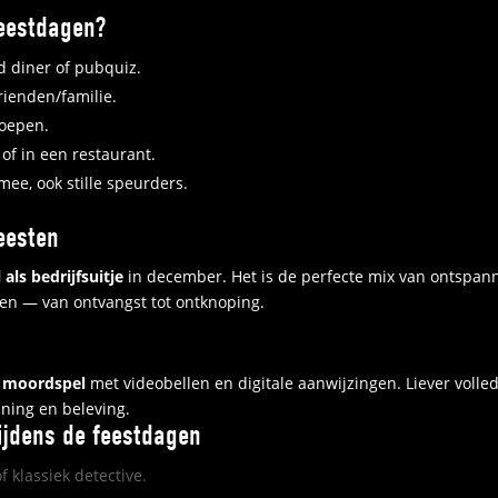
eestdagen?
 diner of pubquiz.
rienden/familie.
roepen.
 of in een restaurant.
ee, ook stille speurders.
feesten
als bedrijfsuitje
in december. Het is de perfecte mix van ontspan
gen — van ontvangst tot ontknoping.
e moordspel
met videobellen en digitale aanwijzingen. Liever volle
nning en beleving.
ijdens de feestdagen
f klassiek detective.