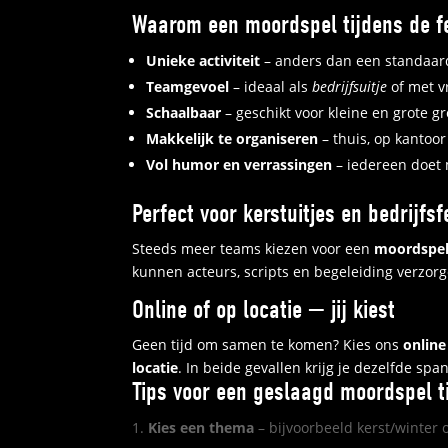
Waarom een moordspel tijdens de f
Unieke activiteit
– anders dan een standaard
Teamgevoel
– ideaal als
bedrijfsuitje
of met v
Schaalbaar
– geschikt voor kleine en grote g
Makkelijk te organiseren
– thuis, op kantoor
Vol humor en verrassingen
– iedereen doet m
Perfect voor kerstuitjes en bedrijfs
Steeds meer teams kiezen voor een
moordspel 
kunnen acteurs, scripts en begeleiding verzor
Online of op locatie — jij kiest
Geen tijd om samen te komen? Kies ons
onlin
locatie
. In beide gevallen krijg je dezelfde spa
Tips voor een geslaagd moordspel t
Kies een thema
– bijvoorbeeld kerst/winter o