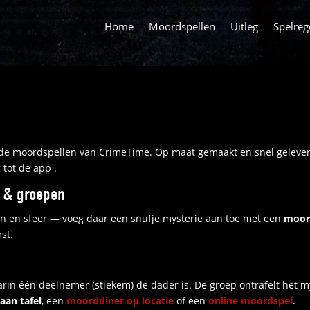
Home
Moordspellen
Uitleg
Spelreg
de moordspellen van CrimeTime. Op maat gemaakt en snel geleverd
tot de app .
 & groepen
en en sfeer — voeg daar een snufje mysterie aan toe met een
moor
st.
arin één deelnemer (stiekem) de dader is. De groep ontrafelt het 
aan tafel
, een
moorddiner op locatie
of een
online moordspel
.