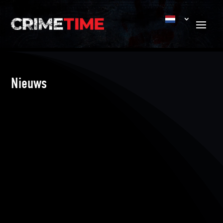
Nieuws