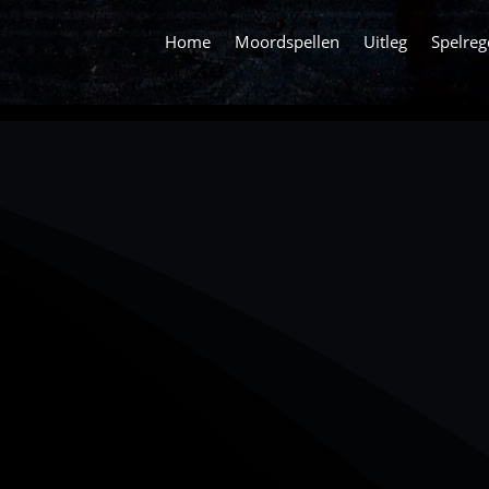
Home
Moordspellen
Uitleg
Spelreg