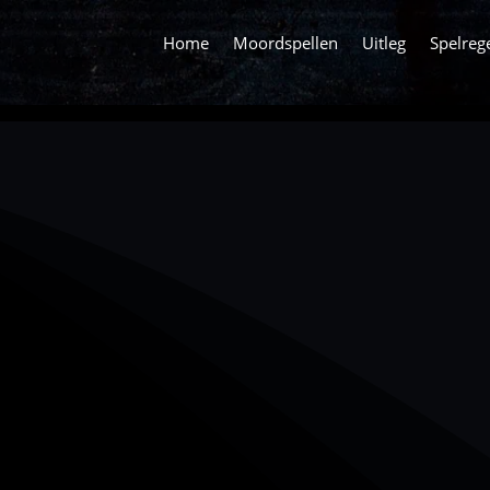
Home
Moordspellen
Uitleg
Spelreg