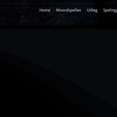
Home
Moordspellen
Uitleg
Spelreg