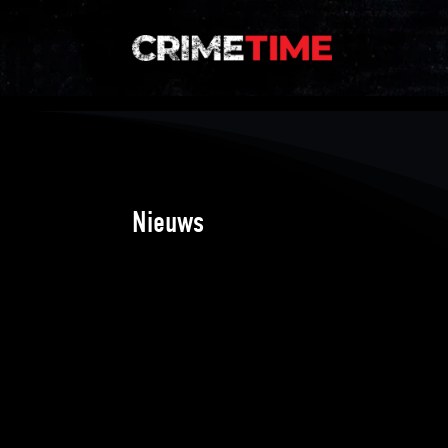
Nieuws