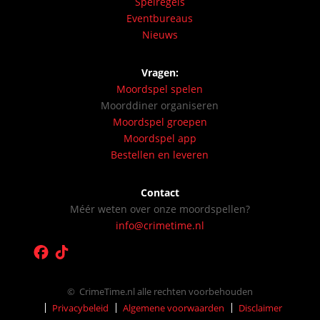
Spelregels
Eventbureaus
Nieuws
Vragen:
Moordspel spelen
Moorddiner organiseren
Moordspel groepen
Moordspel app
Bestellen en leveren
Contact
Méér weten over onze moordspellen?
info@crimetime.nl
©
 CrimeTime.nl alle rechten voorbehouden
Privacybeleid
Algemene voorwaarden
Disclaimer